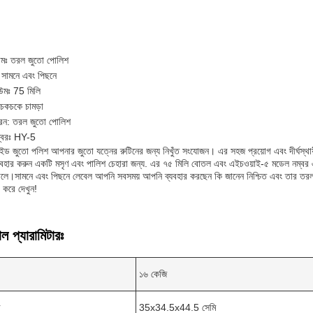
নামঃ তরল জুতো পোলিশ
 সামনে এবং পিছনে
উমঃ 75 মিলি
 চকচকে চামড়া
ধরন: তরল জুতো পোলিশ
্বরঃ HY-5
ইড জুতো পলিশ আপনার জুতো যত্নের রুটিনের জন্য নিখুঁত সংযোজন। এর সহজ প্রয়োগ এবং দীর্ঘস
যবহার করুন একটি মসৃণ এবং পালিশ চেহারা জন্য. এর ৭৫ মিলি বোতল এবং এইচওয়াই-৫ মডেল নম্বর
োলে।সামনে এবং পিছনে লেবেল আপনি সবসময় আপনি ব্যবহার করছেন কি জানেন নিশ্চিত এবং তার তরল
 করে দেখুন!
ল প্যারামিটারঃ
১৬ কেজি
র
35x34.5x44.5 সেমি