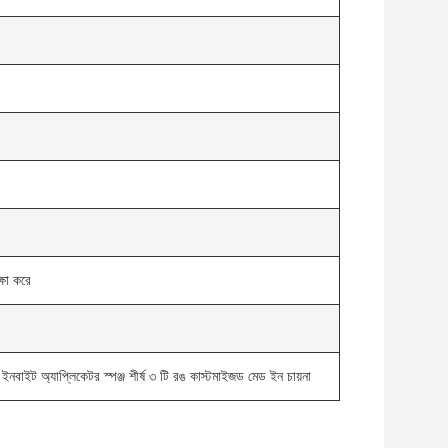
্ষা করে
াইট অ্যাপ্লিকেটর স্পঞ্জ শীর্ষ ৩ টি রঙ কাস্টমাইজড মেড ইন চায়না