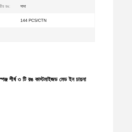
ারীর রঙ:
সাদা
144 PCS/CTN
্জ শীর্ষ ৩ টি রঙ কাস্টমাইজড মেড ইন চায়না