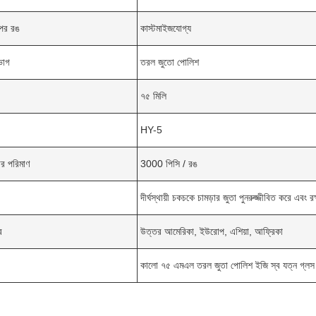
পের রঙ
কাস্টমাইজযোগ্য
িভাগ
তরল জুতো পোলিশ
৭৫ মিলি
HY-5
ডার পরিমাণ
3000 পিসি / রঙ
দীর্ঘস্থায়ী চকচকে চামড়ার জুতা পুনরুজ্জীবিত করে এবং রক
র
উত্তর আমেরিকা, ইউরোপ, এশিয়া, আফ্রিকা
কালো ৭৫ এমএল তরল জুতা পোলিশ ইজি স্ব যত্ন গ্লস ইনব