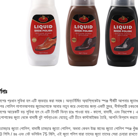
ণনাঃ
ের প্রধান সুবিধা হল এটি ব্যবহার করা সহজ। অন্তর্নির্মিত অ্যাপ্লিকেটর স্পঞ্জ শীর্ষটি আপনার জু
র উপর পোলিশ লাগানআপনার জুতাগুলোকে আবার নতুন করে দেখানোর জন্য একটি সুন্দর, দীর্ঘস্থায়ী চক
শের আরেকটি বড় সুবিধা হল যে এটি তিনটি ভিন্ন রঙে পাওয়া যায় - কালো, বাদামী, এবং নিরপেক্ষ
োশাকের জুতা থেকে বাদামী বুট পর্যন্তএবং যেহেতু এটি চীনে কাস্টমাইজড তৈরি, আপনি বিশ্বাস করতে 
মড়ার জুতো পোলিশ, বাদামী চামড়ার জুতো পোলিশ, অথবা কেবল উচ্চ মানের জুতো পোলিশ স্পঞ্জ খুঁজছ
 পিসি / রঙ এবং নেট ভলিউম 75 মিলি, এই জুতা পলিশ যারা তাদের জুতা তাদের সেরা চেহারা রাখতে 