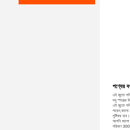
পণ্যের বর্
এই জুতো পলিশ
শুধু স্পঞ্জে
এই জুতো পলি
পারেন,কালো প
পুষ্টিকর হবে।
আপনি কালো চা
পরিমাণ 3000