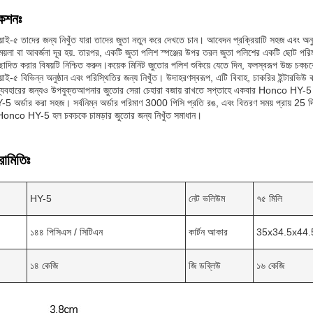
কেশনঃ
াই-৫ তাদের জন্য নিখুঁত যারা তাদের জুতা নতুন করে দেখতে চান। আবেদন প্রক্রিয়াটি সহজ এবং অ
়লা বা আবর্জনা দূর হয়. তারপর, একটি জুতা পলিশ স্পঞ্জের উপর তরল জুতা পলিশের একটি ছোট পরিমাণ প্
াদিত করার বিষয়টি নিশ্চিত করুন।কয়েক মিনিট জুতোর পলিশ শুকিয়ে যেতে দিন, ফলস্বরূপ উচ্চ চকচকে 
াই-৫ বিভিন্ন অনুষ্ঠান এবং পরিস্থিতির জন্য নিখুঁত। উদাহরণস্বরূপ, এটি বিবাহ, চাকরির ইন্টারভি
ন ব্যবহারের জন্যও উপযুক্তআপনার জুতোর সেরা চেহারা বজায় রাখতে সপ্তাহে একবার Honco HY-5 ব্
অর্ডার করা সহজ। সর্বনিম্ন অর্ডার পরিমাণ 3000 পিসি প্রতি রঙ, এবং বিতরণ সময় প্রায় 25 দি
Honco HY-5 হল চকচকে চামড়ার জুতোর জন্য নিখুঁত সমাধান।
রামিতিঃ
HY-5
নেট ভলিউম
৭৫ মিলি
১৪৪ পিসিএস / সিটিএন
কার্টন আকার
35x34.5x44.5
১৪ কেজি
জি ডব্লিউ
১৬ কেজি