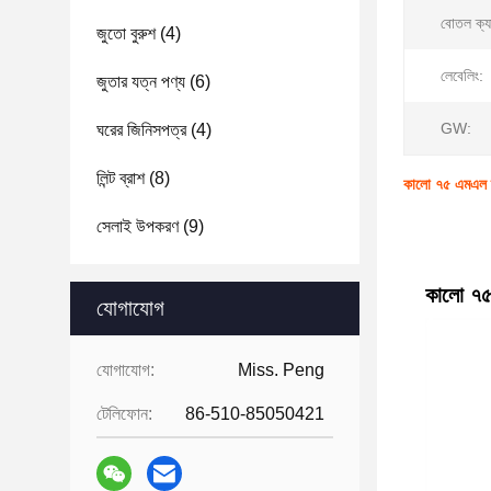
বোতল ক্য
জুতো বুরুশ
(4)
লেবেলিং:
জুতার যত্ন পণ্য
(6)
GW:
ঘরের জিনিসপত্র
(4)
লিন্ট ব্রাশ
(8)
কালো ৭৫ এমএল তরল
সেলাই উপকরণ
(9)
কালো ৭৫ 
যোগাযোগ
যোগাযোগ:
Miss. Peng
টেলিফোন:
86-510-85050421