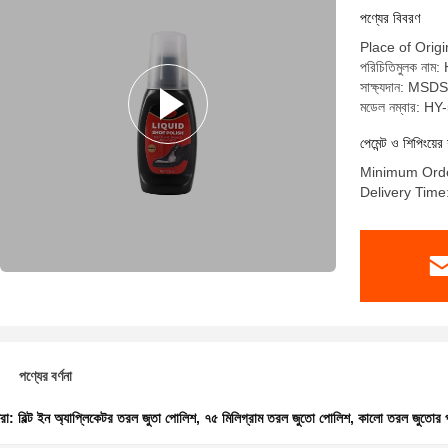
পণ্যের বিবরণ
Place of Orig
পরিচিতিমুলক নাম
সাক্ষ্যদান: MSDS
মডেল নম্বার: HY
পেমেন্ট ও শিপিংয়ের 
Minimum Orde
Delivery Time
পণ্যের বর্ণনা
ধরা:
বিল্ট ইন অ্যাপ্লিকেটর তরল জুতা পোলিশ
,
৭৫ মিলিগ্রাম তরল জুতো পোলিশ
,
কালো তরল জুতোর 