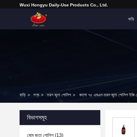
Wuxi Hongyu Daily-Use Products Co., Ltd.
বাড়ি
বাড়ি
>
পণ্য
>
তরল জুতা পোলিশ
>
কালো ৭৫ এমএল তরল জুতা পোলিশ ইজি সেল্ফ 
বিভাগসমূহ
মোম জুতা পোলিশ
(13)