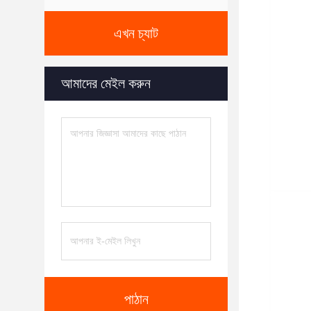
এখন চ্যাট
আমাদের মেইল ​​করুন
পাঠান