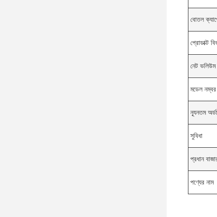
বোতল ক্যা
প্রোডাক্ট ব
নেট ভলিউম
মডেল নম্বর
ন্যূনতম অর্
সুবিধা
প্রধান বাজা
পণ্যের নাম