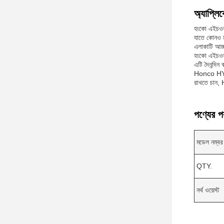
অ্যাপ্লি
হংকো এইচওয়
যাতে কোনও ময
এলাকাটি আচ্ছ
হংকো এইচওয়
এটি দৈনন্দি
Honco HY-5 
রাখতে চান, 
পণ্যের প
মডেল নম্বর
QTY.
নর্থ ওয়েস্ট