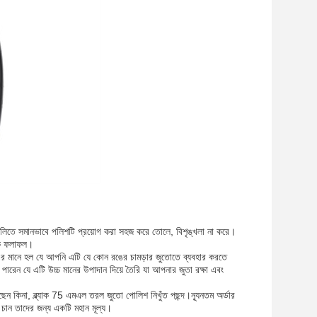
তাগুলিতে সমানভাবে পলিশটি প্রয়োগ করা সহজ করে তোলে, বিশৃঙ্খলা না করে।
চকে ফলাফল।
। এর মানে হল যে আপনি এটি যে কোন রঙের চামড়ার জুতোতে ব্যবহার করতে
পারেন যে এটি উচ্চ মানের উপাদান দিয়ে তৈরি যা আপনার জুতা রক্ষা এবং
েন কিনা, ব্ল্যাক 75 এমএল তরল জুতো পোলিশ নিখুঁত পছন্দ।ন্যূনতম অর্ডার
চান তাদের জন্য একটি মহান মূল্য।