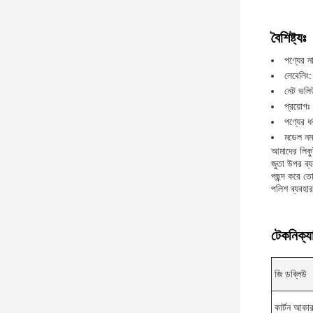
বৈশিষ্ট্যঃ
পণ্যের 
লেবেলিং:
নেট ভলি
প্রয়োগঃ
পণ্যের 
মডেল নম
আমাদের লিকু
জুতা উপর ব্
পছন্দ করে ত
পলিশ ব্যবহার
টেকনিক্যা
জি ডব্লিউ
কার্টন আকা