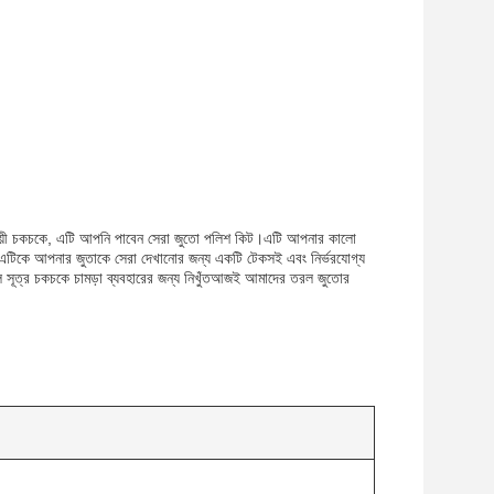
্থায়ী চকচকে, এটি আপনি পাবেন সেরা জুতো পলিশ কিট।এটি আপনার কালো
 এটিকে আপনার জুতাকে সেরা দেখানোর জন্য একটি টেকসই এবং নির্ভরযোগ্য
 সূত্র চকচকে চামড়া ব্যবহারের জন্য নিখুঁতআজই আমাদের তরল জুতোর