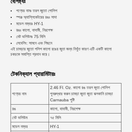
বৈশিষ্ট্যঃ
পণ্যের নামঃ তরল জুতো পোলিশ
স্পঞ্জ অ্যাপ্লিকেটরের রঙঃ সাদা
মডেল নম্বরঃ HY-1
রঙঃ কালো, বাদামী, নিরপেক্ষ
নেট ভলিউমঃ 75 মিলি
লেবেলিং: সামনে এবং পিছনে
এই চামড়ার জুতো পলিশ কালো রঙের জুতা জন্য নিখুঁত কারণ এটি একটি কালো
চকচকে সমাপ্তি প্রদান করে।
টেকনিক্যাল প্যারামিটারঃ
2.46 Fl. Oz. কালো রঙ তরল জুতা পোলিশ
পণ্যের নাম
পুনরুদ্ধার করুন চামড়া জুতা জুতা ঝলকানি চামড়া
Carnauba পুষ্টি
রঙ
কালো, বাদামী, নিরপেক্ষ
নেট ভলিউম
৭৫ মিলি
মডেল নম্বর
HY-1