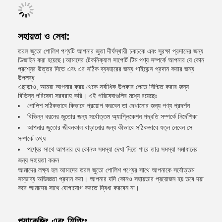
সহায়তা ও সেবা:
তরল জুতো পোলিশ পণ্যটি আপনার জুতা দীর্ঘস্থায়ী চকচকে এবং সুরক্ষা প্রদানের জন্য
ডিজাইন করা হয়েছে।আমাদের টেকনিক্যাল সাপোর্ট টিম পণ্য সম্পর্কে আপনার যে কোন
প্রশ্নের উত্তর দিতে এবং এর সঠিক ব্যবহারের জন্য গাইডেন্স প্রদান করার জন্য
উপলব্ধ.
এছাড়াও, আমরা আপনার ক্রয় থেকে সর্বাধিক উপকার পেতে নিশ্চিত করার জন্য
বিভিন্ন পরিষেবা সরবরাহ করি। এই পরিষেবাগুলির মধ্যে রয়েছেঃ
পোলিশ সঠিকভাবে কিভাবে প্রয়োগ করবেন তা দেখানোর জন্য পণ্য প্রদর্শন
বিভিন্ন ধরনের জুতোর জন্য সর্বোত্তম অ্যাপ্লিকেশন পদ্ধতি সম্পর্কে নির্দেশিকা
আপনার জুতোর জীবনকাল বাড়ানোর জন্য কীভাবে সঠিকভাবে যত্ন নেবেন সে
সম্পর্কে তথ্য
পণ্যের সাথে আপনার যে কোনও সমস্যা দেখা দিতে পারে তার সমস্যা সমাধানের
জন্য সহায়তা করুন
আমাদের লক্ষ্য হল আমাদের তরল জুতো পোলিশ পণ্যের সাথে আপনাকে সর্বোত্তম
সম্ভাব্য অভিজ্ঞতা প্রদান করা। আপনার যদি কোনও সহায়তার প্রয়োজন হয় তবে দয়া
করে আমাদের সাথে যোগাযোগ করতে দ্বিধা করবেন না।
প্যাকেজিং এবং শিপিংঃ