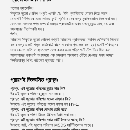
পণ্যের প্যাকেজিংঃ
লিকুইড জুতো পোলিশ পণ্যটি একটি 75 মিলি প্লাস্টিকের বোতল দিয়ে আসে।
বোতলটি শিপিংয়ের সময় কোনও ফুটো প্রতিরোধের জন্য সুরক্ষিতভাবে সিল করা হয়।
বোতলের লেবেলে পণ্য সম্পর্কে সমস্ত প্রয়োজনীয় তথ্য রয়েছেব্র্যান্ড নাম, রঙ এবং
ব্যবহারের নির্দেশাবলী সহ।
শিপিং:
আমাদের লিকুইড জুতো পোলিশ পণ্যটি আমাদের গ্রাহকদের নিরাপদ ডেলিভারি নিশ্চিত
করার জন্য একটি শক্ত কার্ডবোর্ড বাক্সে সাবধানে প্যাকেজ করা হয়।বাক্সটি পরিবহনের
সময় কোনও ক্ষতি বা হস্তক্ষেপ রোধ করার জন্য শক্তিশালী টেপ দিয়ে সিল করা
হয়আমাদের পণ্যগুলি যথাসময়ে এবং চমৎকার অবস্থায় পৌঁছে দেওয়ার জন্য আমরা
নির্ভরযোগ্য শিপিং পরিষেবা ব্যবহার করি।
প্রায়শই জিজ্ঞাসিত প্রশ্নঃ
প্রশ্ন: এই জুতোর পলিশের ব্র্যান্ড নাম কি?
উঃ এই জুতোর পলিশের ব্র্যান্ড নাম হংকো।
প্রশ্ন: এই জুতোর পলিশের মডেল নাম্বার কি?
উত্তরঃ এই জুতোর পলিশের মডেল নম্বর হল HY-1.
প্রশ্ন: এই জুতোর পলিশ কোথায় তৈরি হয়?
উঃ এই জুতোর পলিশ চীনের উক্সিতে তৈরি করা হয়।
প্রশ্ন: এই জুতোর পলিশের কোন সার্টিফিকেশন আছে কি?
উত্তর: হ্যাঁ, এই জুতোর পলিশের MSDS সার্টিফিকেশন আছে।