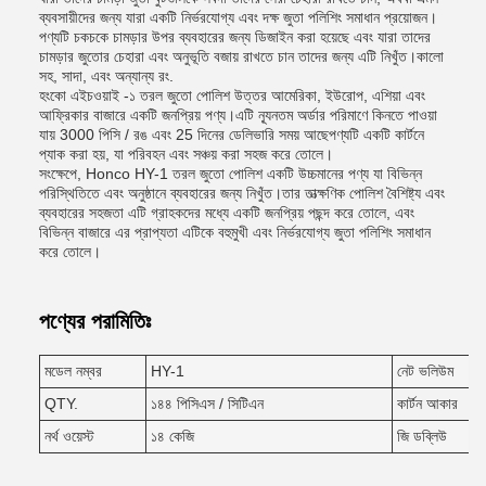
ব্যবসায়ীদের জন্য যারা একটি নির্ভরযোগ্য এবং দক্ষ জুতা পলিশিং সমাধান প্রয়োজন।
পণ্যটি চকচকে চামড়ার উপর ব্যবহারের জন্য ডিজাইন করা হয়েছে এবং যারা তাদের
চামড়ার জুতোর চেহারা এবং অনুভূতি বজায় রাখতে চান তাদের জন্য এটি নিখুঁত।কালো
সহ, সাদা, এবং অন্যান্য রং.
হংকো এইচওয়াই -১ তরল জুতো পোলিশ উত্তর আমেরিকা, ইউরোপ, এশিয়া এবং
আফ্রিকার বাজারে একটি জনপ্রিয় পণ্য।এটি ন্যূনতম অর্ডার পরিমাণে কিনতে পাওয়া
যায় 3000 পিসি / রঙ এবং 25 দিনের ডেলিভারি সময় আছেপণ্যটি একটি কার্টনে
প্যাক করা হয়, যা পরিবহন এবং সঞ্চয় করা সহজ করে তোলে।
সংক্ষেপে, Honco HY-1 তরল জুতো পোলিশ একটি উচ্চমানের পণ্য যা বিভিন্ন
পরিস্থিতিতে এবং অনুষ্ঠানে ব্যবহারের জন্য নিখুঁত।তার তাত্ক্ষণিক পোলিশ বৈশিষ্ট্য এবং
ব্যবহারের সহজতা এটি গ্রাহকদের মধ্যে একটি জনপ্রিয় পছন্দ করে তোলে, এবং
বিভিন্ন বাজারে এর প্রাপ্যতা এটিকে বহুমুখী এবং নির্ভরযোগ্য জুতা পলিশিং সমাধান
করে তোলে।
পণ্যের পরামিতিঃ
মডেল নম্বর
HY-1
নেট ভলিউম
QTY.
১৪৪ পিসিএস / সিটিএন
কার্টন আকার
নর্থ ওয়েস্ট
১৪ কেজি
জি ডব্লিউ