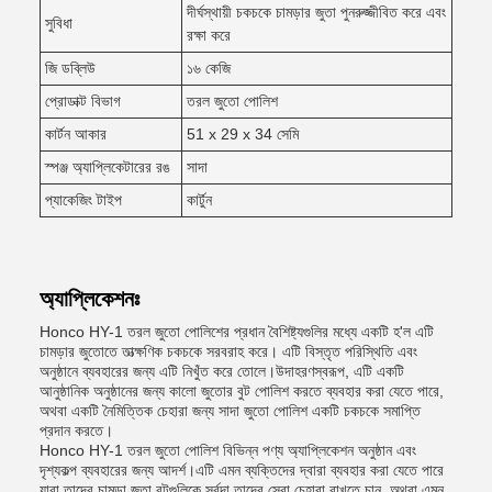
দীর্ঘস্থায়ী চকচকে চামড়ার জুতা পুনরুজ্জীবিত করে এবং
সুবিধা
রক্ষা করে
জি ডব্লিউ
১৬ কেজি
প্রোডাক্ট বিভাগ
তরল জুতো পোলিশ
কার্টন আকার
51 x 29 x 34 সেমি
স্পঞ্জ অ্যাপ্লিকেটারের রঙ
সাদা
প্যাকেজিং টাইপ
কার্টুন
অ্যাপ্লিকেশনঃ
Honco HY-1 তরল জুতো পোলিশের প্রধান বৈশিষ্ট্যগুলির মধ্যে একটি হ'ল এটি
চামড়ার জুতোতে তাত্ক্ষণিক চকচকে সরবরাহ করে। এটি বিস্তৃত পরিস্থিতি এবং
অনুষ্ঠানে ব্যবহারের জন্য এটি নিখুঁত করে তোলে।উদাহরণস্বরূপ, এটি একটি
আনুষ্ঠানিক অনুষ্ঠানের জন্য কালো জুতোর বুট পোলিশ করতে ব্যবহার করা যেতে পারে,
অথবা একটি নৈমিত্তিক চেহারা জন্য সাদা জুতো পোলিশ একটি চকচকে সমাপ্তি
প্রদান করতে।
Honco HY-1 তরল জুতো পোলিশ বিভিন্ন পণ্য অ্যাপ্লিকেশন অনুষ্ঠান এবং
দৃশ্যকল্প ব্যবহারের জন্য আদর্শ।এটি এমন ব্যক্তিদের দ্বারা ব্যবহার করা যেতে পারে
যারা তাদের চামড়া জুতা বুটগুলিকে সর্বদা তাদের সেরা চেহারা রাখতে চান, অথবা এমন