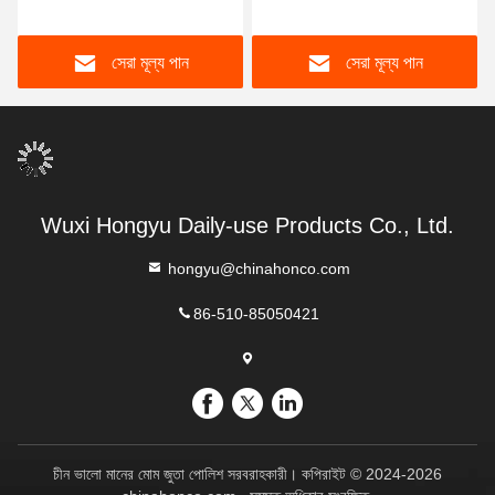
যত্ন চকচকে চামড়া বুট জুতা
অতি উজ্জ্বল চামড়া ল্যানোলিন পুষ্টিকর
আনুষাঙ্গিক কাস্টমাইজড
চামড়া বুট
সেরা মূল্য পান
সেরা মূল্য পান
Wuxi Hongyu Daily-use Products Co., Ltd.
hongyu@chinahonco.com
86-510-85050421
চীন ভালো মানের মোম জুতা পোলিশ সরবরাহকারী। কপিরাইট © 2024-2026