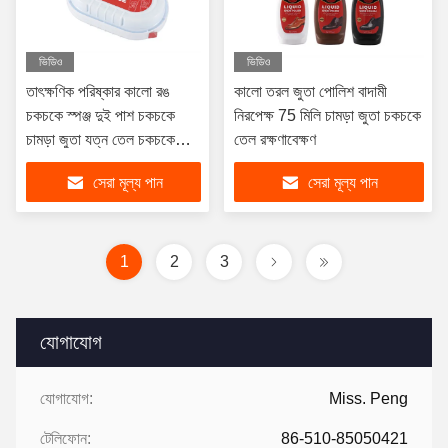
ভিডিও
ভিডিও
তাৎক্ষণিক পরিষ্কার কালো রঙ
কালো তরল জুতা পোলিশ বাদামী
চকচকে স্পঞ্জ দুই পাশ চকচকে
নিরপেক্ষ 75 মিলি চামড়া জুতা চকচকে
চামড়া জুতা যত্ন তেল চকচকে
তেল রক্ষণাবেক্ষণ
নিরপেক্ষ
সেরা মূল্য পান
সেরা মূল্য পান
1
2
3
যোগাযোগ
যোগাযোগ:
Miss. Peng
টেলিফোন:
86-510-85050421