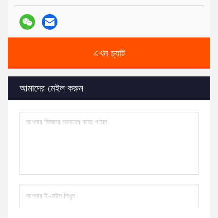
এখন চ্যাট
আমাদের মেইল ​​করুন