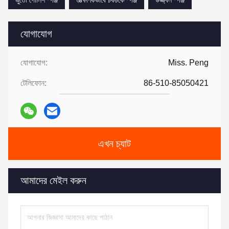
জুতো পোলিশ স্পঞ্জ
তাত্ক্ষণিকভাবে চকচকে স্পঞ্জ
উজ্জ্বল স্পঞ্জ
যোগাযোগ
যোগাযোগ:
Miss. Peng
টেলিফোন:
86-510-85050421
এখন চ্যাট
আমাদের মেইল ​​করুন