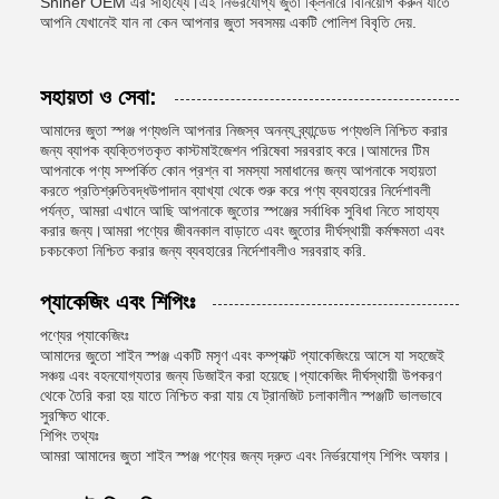
Shiner OEM এর সাহায্যে।এই নির্ভরযোগ্য জুতা ক্লিনারে বিনিয়োগ করুন যাতে
আপনি যেখানেই যান না কেন আপনার জুতা সবসময় একটি পোলিশ বিবৃতি দেয়.
সহায়তা ও সেবা:
আমাদের জুতা স্পঞ্জ পণ্যগুলি আপনার নিজস্ব অনন্য ব্র্যান্ডেড পণ্যগুলি নিশ্চিত করার
জন্য ব্যাপক ব্যক্তিগতকৃত কাস্টমাইজেশন পরিষেবা সরবরাহ করে।আমাদের টিম
আপনাকে পণ্য সম্পর্কিত কোন প্রশ্ন বা সমস্যা সমাধানের জন্য আপনাকে সহায়তা
করতে প্রতিশ্রুতিবদ্ধউপাদান ব্যাখ্যা থেকে শুরু করে পণ্য ব্যবহারের নির্দেশাবলী
পর্যন্ত, আমরা এখানে আছি আপনাকে জুতোর স্পঞ্জের সর্বাধিক সুবিধা নিতে সাহায্য
করার জন্য।আমরা পণ্যের জীবনকাল বাড়াতে এবং জুতোর দীর্ঘস্থায়ী কর্মক্ষমতা এবং
চকচকেতা নিশ্চিত করার জন্য ব্যবহারের নির্দেশাবলীও সরবরাহ করি.
প্যাকেজিং এবং শিপিংঃ
পণ্যের প্যাকেজিংঃ
আমাদের জুতো শাইন স্পঞ্জ একটি মসৃণ এবং কম্প্যাক্ট প্যাকেজিংয়ে আসে যা সহজেই
সঞ্চয় এবং বহনযোগ্যতার জন্য ডিজাইন করা হয়েছে।প্যাকেজিং দীর্ঘস্থায়ী উপকরণ
থেকে তৈরি করা হয় যাতে নিশ্চিত করা যায় যে ট্রানজিট চলাকালীন স্পঞ্জটি ভালভাবে
সুরক্ষিত থাকে.
শিপিং তথ্যঃ
আমরা আমাদের জুতা শাইন স্পঞ্জ পণ্যের জন্য দ্রুত এবং নির্ভরযোগ্য শিপিং অফার।