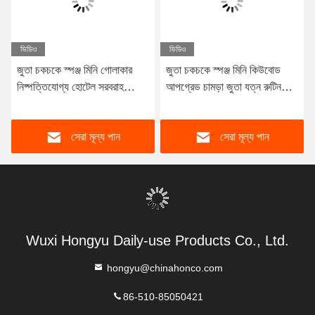
ভিডিও
ভিডিও
জুতা চকচকে স্পঞ্জ মিনি গোলাকার
জুতা চকচকে স্পঞ্জ মিনি কিউবোড
নিষ্পত্তিযোগ্য হোটেল সরবরাহ
আপগ্রেড চামড়া জুতা যত্ন রুটিন
পোলিশ উত্তর আমেরিকান গ্রাহকদের
নিরপেক্ষ বুট চকচকে নরম স্পঞ্জ
জন্য OEM
OEM সঙ্গে
সেরা মূল্য পান
সেরা মূল্য পান
Wuxi Hongyu Daily-use Products Co., Ltd.
hongyu@chinahonco.com
86-510-85050421