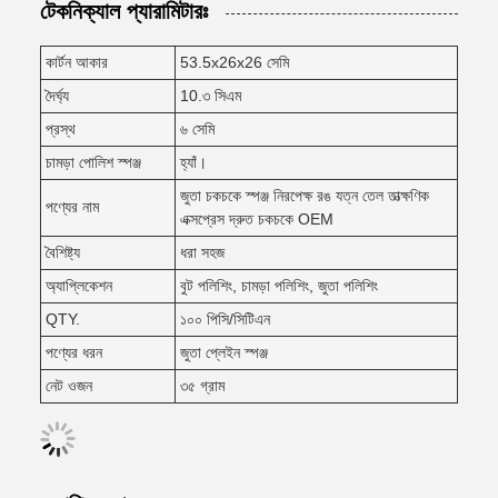
টেকনিক্যাল প্যারামিটারঃ
কার্টন আকার
53.5x26x26 সেমি
দৈর্ঘ্য
10.৩ সিএম
প্রস্থ
৬ সেমি
চামড়া পোলিশ স্পঞ্জ
হ্যাঁ।
জুতা চকচকে স্পঞ্জ নিরপেক্ষ রঙ যত্ন তেল তাত্ক্ষণিক
পণ্যের নাম
এক্সপ্রেস দ্রুত চকচকে OEM
বৈশিষ্ট্য
ধরা সহজ
অ্যাপ্লিকেশন
বুট পলিশিং, চামড়া পলিশিং, জুতা পলিশিং
QTY.
১০০ পিসি/সিটিএন
পণ্যের ধরন
জুতা প্লেইন স্পঞ্জ
নেট ওজন
৩৫ গ্রাম