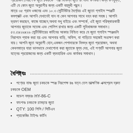
প্রয়োজন।নিরপেক্ষ জুতা চকচকে স্পঞ্জ বিভিন্ন জুতা রং এবং উপকরণ জন্য উপযুক্ত,
এটি যে কোন জুতা অনুরাগীর জন্য একটি বহুমুখী পছন্দ।
মাত্র ৩৫ গ্রাম ওজনের এবং ১০.৩ সেন্টিমিটার দৈর্ঘ্যের এই জুতো গ্লাইস স্পঞ্জটি
কমপ্যাক্ট এবং আপনি যেখানেই যান না কেন আপনার সাথে বহন করা সহজ। আপনি
ভ্রমণ করছেন, কাজে যাচ্ছেন,অথবা শুধু বাইরে এবং সম্পর্কে, এই জুতা পরিষ্কারকারী
আপনার জুতাকে সতেজ এবং পোলিশ রাখার জন্য একটি সুবিধাজনক সমাধান।
৫৩.৫x২৬x২৬ সেন্টিমিটারের কার্টনের আকার নিশ্চিত করে যে জুতা গ্লাইস স্পঞ্জগুলি
নিরাপদে প্যাক করা হয় এবং আপনার বাড়ি, অফিস, বা গাড়িতে সহজেই সংরক্ষণ করা
যায়। আপনি জুতা অনুরাগী হোন,একজন পেশাদারকে বিশুদ্ধ জুতা প্রয়োজন, অথবা
কেবলমাত্র যারা ভালভাবে দেখাশোনা করা জুতাকে মূল্য দেয়, এই পণ্যটি আপনার জুতা
যত্নের প্রয়োজনের জন্য একটি ব্যবহারিক এবং কার্যকর সমাধান।
বৈশিষ্ট্যঃ
পণ্যের নামঃ জুতা চকচকে স্পঞ্জ নিরপেক্ষ রঙ যত্ন তেল তাত্ক্ষণিক এক্সপ্রেস দ্রুত
চকচকে OEM
মডেল নম্বরঃ HY-86-C
ফাংশনঃ চকচকে চামড়ার জুতা
QTY: 100 পিসি / সিটিএন
প্যাকেজিং টাইপঃ কার্টন