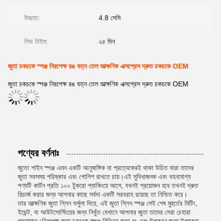
উচ্চতা:
4.8 সেমি
লিড টাইম:
২৫ দিন
জুতা চকচকে স্পঞ্জ নিরপেক্ষ রঙ যত্ন তেল তাত্ক্ষণিক এক্সপ্রেস দ্রুত চকচকে OEM
জুতা চকচকে স্পঞ্জ নিরপেক্ষ রঙ যত্ন তেল তাত্ক্ষণিক এক্সপ্রেস দ্রুত চকচকে OEM
পণ্যের বর্ণনাঃ
জুতো শাইন স্পঞ্জ এমন একটি আনুষাঙ্গিক যা প্রত্যেকেরই থাকা উচিত যারা তাদের
জুতা সবসময় পরিষ্কার এবং পোলিশ রাখতে চায়।এই সুবিধাজনক এবং বহনযোগ্য
পণ্যটি কার্টন প্রতি ১০০ টুকরো প্যাকিংয়ে আসে, যখনই প্রয়োজন হবে তখনই দ্রুত
রিচার্জ করার জন্য আপনার কাছে সর্বদা একটি সরবরাহ রয়েছে তা নিশ্চিত করে।
তার তাত্ক্ষণিক জুতা গ্লিন ফর্মুলা দিয়ে, এই জুতা গ্লিন স্পঞ্জ সেই শেষ মুহুর্তের মিটিং,
ইভেন্ট, বা আউটসোর্সিংয়ের জন্য নিখুঁত যেখানে আপনার জুতা তাদের সেরা চেহারা