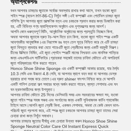
অ্যাপ্লিকেশনঃ
যখন আপনার চামড়ার জুতাকে সর্বোচ্চ অবস্থায় রাখার কথা আসে, তখন হংকো জুতা
শাইন স্পঞ্জ (মডেল HY-86-C) নিখুঁত সঙ্গী।এই কম্প্যাক্ট এবং পোর্টেবল চামড়া জুতা
পলিশিং টুল আপনার জুতা তাত্ক্ষণিক যত্ন এবং চকচকে প্রদান করার জন্য ডিজাইন করা
হয়, এটি বিভিন্ন পণ্য অ্যাপ্লিকেশন অনুষ্ঠান এবং দৃশ্যকল্পের জন্য আদর্শ।
আপনি কোন গুরুত্বপূর্ণ মিটিং, আনুষ্ঠানিক অনুষ্ঠানের জন্য প্রস্তুতি নিচ্ছেন কিনা,
অথবা আপনার জুতাকে দ্রুত টচ-আপ দিতে চান কিনা, হংকো জুতা শাইন স্পঞ্জ একটি
আবশ্যকীয় আনুষাঙ্গিক।এর নিরপেক্ষ রঙ যত্ন তেল সূত্র নিশ্চিত করে যে এটি চামড়া
জুতা বিস্তৃত ব্যবহার করা যেতে পারেএটি জুতা প্রেমীদের জন্য একটি বহুমুখী বিকল্প।
চীনের উক্সিতে নির্মিত, এই জুতা প্লেইন স্পঞ্জটি মানের নিশ্চয়তা এবং মানসিক শান্তির
জন্য এমএসডিএস সার্টিফাইড।গ্রাহকরা সহজেই তাদের চাহিদা মেটাতে এই অপরিহার্য
জুতা পরিষ্কারের স্টক করতে পারেন.
Honco Shoe Shine Sponge এর একটি কম্প্যাক্ট আকার রয়েছে, যার দৈর্ঘ্য
10.3 সেমি এবং উচ্চতা 4.8 সেমি, যা আপনার ব্যাগে বহন করা বা আপনার ডেস্ক
ড্রয়ারে রাখা সহজ করে তোলে।এর দ্রুত shiner ফাংশন নিশ্চিত করে যে আপনি
একটি পালিশ চেহারা অল্প সময়ের মধ্যে অর্জন করতে পারেন, ব্যস্ত পেশাদার এবং ঘন
ঘন ভ্রমণকারীদের জন্য উপযুক্ত।
আপনার চাহিদা মেটাতে 25 দিনের ডেলিভারি সময় এবং সরবরাহের ক্ষমতা সহ, হংকো
জুতো শাইন স্পঞ্জ সহজ সঞ্চয় এবং সংগঠনের জন্য একটি সুবিধাজনক কার্টন প্যাকেজিং
টাইপে আসে।আপনি জুতা প্রেমী কিনা, একজন পেশাদার, অথবা যে কেউ কেবল ভাল-
পরিচর্যা জুতা প্রশংসা করে, এই স্পঞ্জ জুতা চকচকে আপনার চামড়া জুতা তাদের সেরা
চেহারা রাখা জন্য নিখুঁত সমাধান।
আপনার চামড়ার জুতোর দীর্ঘায়ু এবং চেহারা উন্নত করুন Honco Shoe Shine
Sponge Neutral Color Care Oil Instant Express Quick