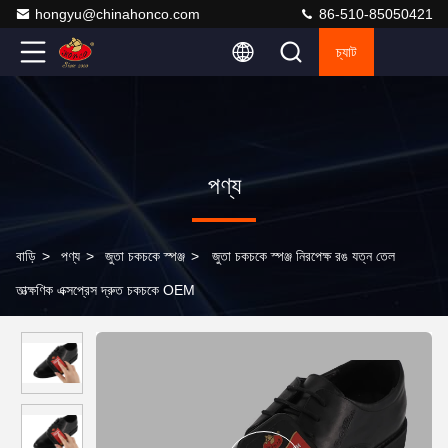
hongyu@chinahonco.com
86-510-85050421
চ্যাট
পণ্য
বাড়ি
>
পণ্য
>
জুতা চকচকে স্পঞ্জ
>
জুতা চকচকে স্পঞ্জ নিরপেক্ষ রঙ যত্ন তেল
তাত্ক্ষণিক এক্সপ্রেস দ্রুত চকচকে OEM