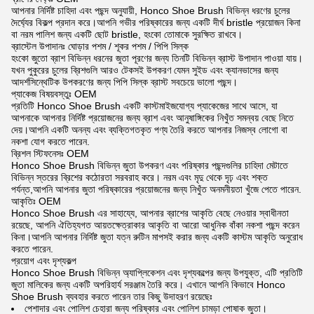
আপনার নির্দিষ্ট চাহিদা এবং পছন্দ অনুযায়ী, Honco Shoe Brush বিভিন্ন ধরণের চুলের
দৈর্ঘ্যের বিকল্প প্রদান করে।আপনি গভীর পরিষ্কারের জন্য একটি দীর্ঘ bristle প্রয়োজন কিনা
বা নরম পালিশ জন্য একটি ছোট bristle, হংকো তোমাকে সুরক্ষিত রাখবে।
ব্রাস্টেল উপাদানঃ ঘোড়ার পশম / শূকর পশম / পিপি সিল্ক
হংকো জুতো ব্রাশ বিভিন্ন ধরনের জুতা পূরণের জন্য তিনটি বিভিন্ন ব্রাস্ট উপাদান পাওয়া যায়।
যখন পুকুরের চুলের ব্রিশগুলি আরও টেকসই উপকরণ যেমন সুইড এবং ক্যানভাসের জন্য
আদর্শসিন্থেটিক উপকরণের জন্য পিপি সিল্ক ব্রাস্ট সবচেয়ে ভালো পছন্দ।
প্যাকেজ বিষয়বস্তুঃ OEM
প্রতিটি Honco Shoe Brush একটি কাস্টমাইজযোগ্য প্যাকেজের সাথে আসে, যা
আপনাকে আপনার নির্দিষ্ট প্রয়োজনের জন্য ব্রাশ এবং আনুষাঙ্গিকের নিখুঁত সমন্বয় বেছে নিতে
দেয়।আপনি একটি অনন্য এবং ব্যক্তিগতকৃত পণ্য তৈরি করতে আপনার নিজস্ব লোগো বা
নকশা যোগ করতে পারেন.
ব্রিশল স্টিফনেসঃ OEM
Honco Shoe Brush বিভিন্ন জুতা উপকরণ এবং পরিষ্কার পছন্দগুলির চাহিদা মেটাতে
বিভিন্ন স্তরের ব্রিশের কঠোরতা সরবরাহ করে। নরম এবং মৃদু থেকে দৃঢ় এবং শক্ত
পর্যন্ত,আপনি আপনার জুতা পরিষ্কারের প্রয়োজনের জন্য নিখুঁত অনমনীয়তা খুঁজে পেতে পারেন.
আকৃতিঃ OEM
Honco Shoe Brush এর সাহায্যে, আপনার ব্রাশের আকৃতি বেছে নেওয়ার স্বাধীনতা
রয়েছে, আপনি ঐতিহ্যগত আয়তক্ষেত্রাকার আকৃতি বা আরো আধুনিক বাঁকা নকশা পছন্দ করেন
কিনা।আপনি আপনার নির্দিষ্ট জুতা যত্ন রুটিন মাপসই করার জন্য একটি কাস্টম আকৃতি অনুরোধ
করতে পারেন.
প্রয়োগ এবং দৃশ্যকল্প
Honco Shoe Brush বিভিন্ন অ্যাপ্লিকেশন এবং দৃশ্যকল্পের জন্য উপযুক্ত, এটি প্রতিটি
জুতা মালিকের জন্য একটি অপরিহার্য সরঞ্জাম তৈরি করে। এখানে আপনি কিভাবে Honco
Shoe Brush ব্যবহার করতে পারেন তার কিছু উদাহরণ রয়েছেঃ
পেশাদার এবং পোলিশ চেহারা জন্য পরিষ্কার এবং পোলিশ চামড়া পোষাক জুতা।