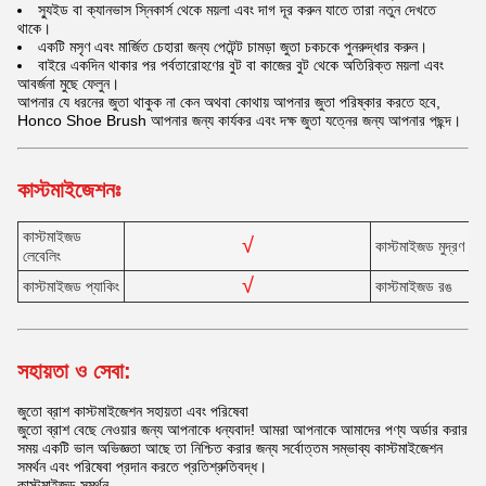
স্যুইড বা ক্যানভাস স্নিকার্স থেকে ময়লা এবং দাগ দূর করুন যাতে তারা নতুন দেখতে
থাকে।
একটি মসৃণ এবং মার্জিত চেহারা জন্য পেটেন্ট চামড়া জুতা চকচকে পুনরুদ্ধার করুন।
বাইরে একদিন থাকার পর পর্বতারোহণের বুট বা কাজের বুট থেকে অতিরিক্ত ময়লা এবং
আবর্জনা মুছে ফেলুন।
আপনার যে ধরনের জুতা থাকুক না কেন অথবা কোথায় আপনার জুতা পরিষ্কার করতে হবে,
Honco Shoe Brush আপনার জন্য কার্যকর এবং দক্ষ জুতা যত্নের জন্য আপনার পছন্দ।
কাস্টমাইজেশনঃ
কাস্টমাইজড
√
কাস্টমাইজড মুদ্রণ
লেবেলিং
√
কাস্টমাইজড প্যাকিং
কাস্টমাইজড রঙ
সহায়তা ও সেবা:
জুতো ব্রাশ কাস্টমাইজেশন সহায়তা এবং পরিষেবা
জুতো ব্রাশ বেছে নেওয়ার জন্য আপনাকে ধন্যবাদ! আমরা আপনাকে আমাদের পণ্য অর্ডার করার
সময় একটি ভাল অভিজ্ঞতা আছে তা নিশ্চিত করার জন্য সর্বোত্তম সম্ভাব্য কাস্টমাইজেশন
সমর্থন এবং পরিষেবা প্রদান করতে প্রতিশ্রুতিবদ্ধ।
কাস্টমাইজড সমর্থন