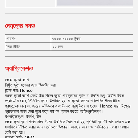
নেতৃত্বের সময়ঃ
পরিমাণ
৩০০০-১০০০০ টুকরা
লিড টাইম
২৫ দিন
অ্যাপ্লিকেশনঃ
হংকো জুতো ব্রাশ
নিখুঁত জুতা যত্নের জন্য ডিজাইন করা
ব্র্যান্ড নামঃ Honco
হংকো জুতো ব্রাশ একটি উচ্চ মানের জুতো পরিষ্কারের ব্রাশ যা উকসি হংকু ডেইলি-ইউজ
প্রোডাক্টস কোং, লিমিটেড দ্বারা উত্পাদিত হয়, যা জুতো যত্নের পণ্যগুলির শীর্ষস্থানীয়
প্রস্তুতকারক।বহু বছরের অভিজ্ঞতা এবং উন্নত প্রযুক্তির সাহায্যে, Honco সারা বিশ্বের
গ্রাহকদের জন্য সেরা জুতা যত্ন সমাধান প্রদান করতে প্রতিশ্রুতিবদ্ধ।
উৎপত্তিস্থল: উকশি, চীন
হংকো জুতা ব্রাশ গর্বের সাথে চীনের উকসিতে তৈরি করা হয়, প্রতিটি ব্রাশটি তার গুণমান এবং
স্থায়িত্ব নিশ্চিত করার জন্য সর্বোত্তম উপকরণ ব্যবহার করে দক্ষ শ্রমিকদের দ্বারা সাবধানে
তৈরি করা হয়।
ব্রাশের দৈর্ঘ্যঃ OEM