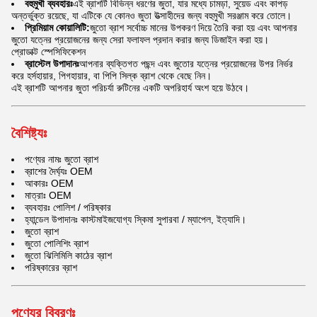
বহুমুখী ব্যবহারঃ
এই ব্রাশটি বিভিন্ন ধরণের জুতা, যার মধ্যে চামড়া, সুয়েড এবং কাপড়
অন্তর্ভুক্ত রয়েছে, যা এটিকে যে কোনও জুতা উত্সাহীদের জন্য বহুমুখী সরঞ্জাম করে তোলে।
প্রিমিয়াম কোয়ালিটি:
জুতো ব্রাশ সর্বোচ্চ মানের উপকরণ দিয়ে তৈরি করা হয় এবং আপনার
জুতো যত্নের প্রয়োজনের জন্য সেরা ফলাফল প্রদান করার জন্য ডিজাইন করা হয়।
প্রোডাক্ট স্পেসিফিকেশন
ব্রাস্টেল উপাদানঃ
আপনার ব্যক্তিগত পছন্দ এবং জুতোর যত্নের প্রয়োজনের উপর নির্ভর
করে হর্সহায়ার, পিগহায়ার, বা পিপি সিল্ক ব্রাশ থেকে বেছে নিন।
এই ব্রাশটি আপনার জুতা পরিচর্যা রুটিনের একটি অপরিহার্য অংশ হয়ে উঠবে।
বৈশিষ্ট্যঃ
পণ্যের নামঃ জুতো ব্রাশ
ব্রাশের দৈর্ঘ্যঃ OEM
আকারঃ OEM
মাত্রাঃ OEM
ব্যবহারঃ পোলিশ / পরিষ্কার
হ্যান্ডেল উপাদানঃ কাস্টমাইজযোগ্য স্কিমা সুপারবা / ম্যাপেল, ইত্যাদি।
জুতো ব্রাশ
জুতো পোলিশিং ব্রাশ
জুতো ঝিলিমিলি কাঠের ব্রাশ
পরিষ্কারের ব্রাশ
পণ্যের বিবরণঃ