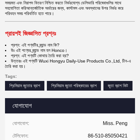
সময়মত এবং নিরাপদ বিতরণ নিশ্চিত করতে নির্ভরযোগ্য ডেলিভারি পরিষেবাগুলির সাথে
সহযোগিতা করিআন্তর্জাতিক অর্ডারের জন্য, কাস্টমস এবং অবস্থানের উপর নির্ভর করে
পরিবহন সময় পরিবর্তিত হতে পারে।
প্রায়শই জিজ্ঞাসিত প্রশ্নঃ
প্রশ্ন: এই পণ্যটির ব্র্যান্ড নাম কি?
উঃ এই পণ্যের ব্র্যান্ড নাম হল Honco।
প্রশ্ন: এই পণ্যটি কোথায় তৈরি করা হয়?
উত্তরঃ এই পণ্যটি Wuxi Hongyu Daily-Use Products Co.,Ltd, চীন-এ
তৈরি করা হয়।
Tags:
প্রিমিয়াম জুতোর ব্রাশ
প্রিমিয়াম জুতো পরিষ্কারের ব্রাশ
জুতা ব্রাশ কিট
যোগাযোগ
যোগাযোগ:
Miss. Peng
টেলিফোন:
86-510-85050421