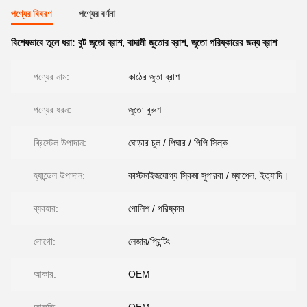
পণ্যের বিবরণ
পণ্যের বর্ণনা
বিশেষভাবে তুলে ধরা:
বুট জুতো ব্রাশ
,
বাদামী জুতোর ব্রাশ
,
জুতো পরিষ্কারের জন্য ব্রাশ
পণ্যের নাম:
কাঠের জুতা ব্রাশ
পণ্যের ধরন:
জুতো বুরুশ
ব্রিস্টেল উপাদান:
ঘোড়ার চুল / পিঘার / পিপি সিল্ক
হ্যান্ডেল উপাদান:
কাস্টমাইজযোগ্য স্কিমা সুপারবা / ম্যাপেল, ইত্যাদি।
ব্যবহার:
পোলিশ / পরিষ্কার
লোগো:
লেজার/প্রিন্টিং
আকার:
OEM