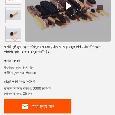
বাদামী বুট জুতা ব্রাশ পরিষ্কার কাঠের হ্যান্ডেল ঘোড়ার চুল পিগহিয়ার পিপি ব্রাশ
পলিশিং ব্রাশের আকার ব্রাশের দৈর্ঘ্য
পণ্যের বিবরণ
উৎপত্তি স্থল: উক্সি, চীন
পরিচিতিমুলক নাম: Honco
পেমেন্ট ও শিপিংয়ের শর্তাবলী
ন্যূনতম চাহিদার পরিমাণ: 3000 পিসিএস
ডেলিভারি সময়: 25 দিন
সেরা মূল্য পান