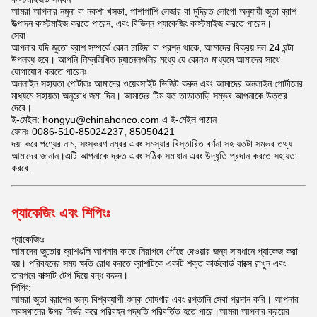
আমরা আপনার নমুনা বা নকশা খসড়া, পাশাপাশি লেজার বা মুদ্রিত লোগো অনুযায়ী জুতা ব্রাশ
উত্পাদন কাস্টমাইজ করতে পারেন, এবং বিভিন্ন প্যাকেজিং কাস্টমাইজ করতে পারেন।
সেবা
আপনার যদি জুতো ব্রাশ সম্পর্কে কোন চাহিদা বা প্রশ্ন থাকে, আমাদের বিক্রয় দল 24 ঘন্টা
উপলব্ধ হবে। আপনি নিম্নলিখিত চ্যানেলগুলির মধ্যে যে কোনও মাধ্যমে আমাদের সাথে
যোগাযোগ করতে পারেনঃ
অনলাইন সহায়তা পোর্টালঃ আমাদের ওয়েবসাইট ভিজিট করুন এবং আমাদের অনলাইন পোর্টালের
মাধ্যমে সহায়তা অনুরোধ জমা দিন। আমাদের টিম যত তাড়াতাড়ি সম্ভব আপনাকে উত্তর
দেবে।
ই-মেইল: hongyu@chinahonco.com এ ই-মেইল পাঠান
ফোনঃ 0086-510-85024237, 85050421
দয়া করে পণ্যের নাম, সংস্করণ নম্বর এবং সমস্যার বিস্তারিত বর্ণনা সহ যতটা সম্ভব তথ্য
আমাদের জানান।এটি আপনাকে দ্রুত এবং সঠিক সমাধান এবং উদ্ধৃতি প্রদান করতে সহায়তা
করবে.
প্যাকেজিং এবং শিপিংঃ
প্যাকেজিংঃ
আমাদের জুতোর ব্রাশগুলি আপনার কাছে নিরাপদে পৌঁছে দেওয়ার জন্য সাবধানে প্যাকেজ করা
হয়। পরিবহনের সময় ক্ষতি রোধ করতে ব্রাশটিকে একটি শক্ত কার্ডবোর্ড বাক্সে রাখুন এবং
তারপরে বাক্সটি টেপ দিয়ে বন্ধ করুন।
শিপিং:
আমরা জুতা ব্রাশের জন্য বিশ্বব্যাপী শুল্ক ঘোষণার এবং রপ্তানি সেবা প্রদান করি। আপনার
অবস্থানের উপর নির্ভর করে পরিবহন পদ্ধতি পরিবর্তিত হতে পারে।আমরা আপনার ক্রয়ের