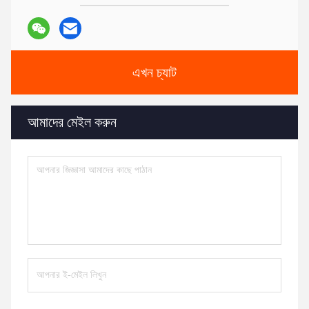
এখন চ্যাট
আমাদের মেইল ​​করুন