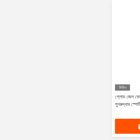
ভিডিও
গ্লোভ জেল বেস
পুনরুদ্ধার স্পোর