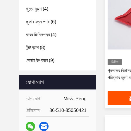
জুতো বুরুশ
(4)
জুতার যত্ন পণ্য
(6)
ঘরের জিনিসপত্র
(4)
লিন্ট ব্রাশ
(8)
সেলাই উপকরণ
(9)
ভিডিও
পুরুষদের বিলাস
পরিষ্কার জুতা 
যোগাযোগ
যোগাযোগ:
Miss. Peng
টেলিফোন:
86-510-85050421