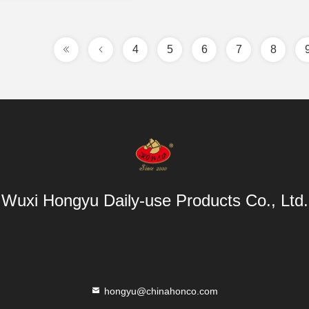
4
5
6
7
8
Wuxi Hongyu Daily-use Products Co., Ltd.
hongyu@chinahonco.com