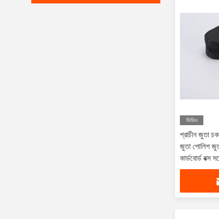
ভিডিও
প্রাচীন জুতা চক
জুতা পোলিশ জু
কার্ডবোর্ড বক্স