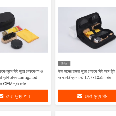
ভিডিও
চকে ব্রাশ কিট জুতা চকচকে স্পঞ্জ
উচ্চ মানের চামড়া জুতা চকচকে কিট সঙ্গে লিন্ট 
তা ব্রাশ ডাবল corrugated
অক্সফোর্ড ব্যাগ সেট 17.7x10x5 সেমি
 সঙ্গে OEM প্যাকেজিং
সেরা মূল্য পান
সেরা মূল্য পান