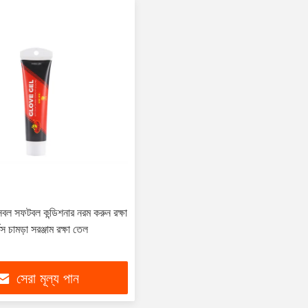
বল সফটবল কন্ডিশনার নরম করুন রক্ষা
্টস চামড়া সরঞ্জাম রক্ষা তেল
সেরা মূল্য পান